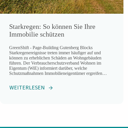
Starkregen: So können Sie Ihre
Immobilie schützen
GreenShift - Page-Building Gutenberg Blocks
Starkregenereignisse treten immer häufiger auf und
können zu erheblichen Schäden an Wohngebäuden
führen. Der Verbraucherschutzverband Wohnen im
Eigentum (WiE) informiert darüber, welche
Schutzmaßnahmen Immobilieneigentümer ergreifen
können und welche Versicherung sinnvoll ist. Da in der
Regel Gemeinschaftseigentum betroffen ist, muss über
WEITERLESEN
entsprechende Maßnahmen in
Wohnungseigentümergemeinschaften (WEGs) ein
Beschluss in der Eigentümerversammlung gefasst werden.
Passende bauliche Maßnahmen […]