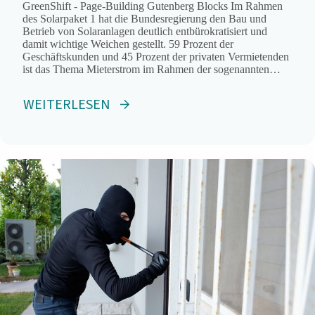
GreenShift - Page-Building Gutenberg Blocks Im Rahmen
des Solarpaket 1 hat die Bundesregierung den Bau und
Betrieb von Solaranlagen deutlich entbürokratisiert und
damit wichtige Weichen gestellt. 59 Prozent der
Geschäftskunden und 45 Prozent der privaten Vermietenden
ist das Thema Mieterstrom im Rahmen der sogenannten
gemeinschaftlichen Gebäudeversorgung bekannt und stößt
auf Interesse. Das ergab eine Umfrage des
WEITERLESEN
Energiedienstleisters Techem.