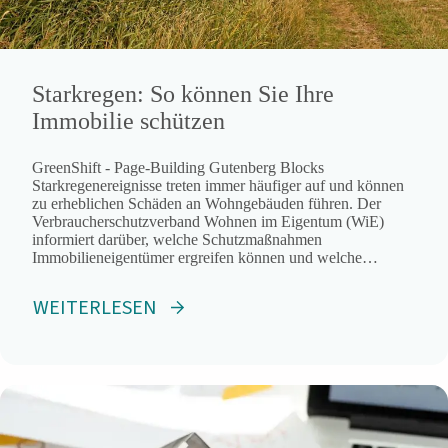
Starkregen: So können Sie Ihre
Immobilie schützen
GreenShift - Page-Building Gutenberg Blocks
Starkregenereignisse treten immer häufiger auf und können
zu erheblichen Schäden an Wohngebäuden führen. Der
Verbraucherschutzverband Wohnen im Eigentum (WiE)
informiert darüber, welche Schutzmaßnahmen
Immobilieneigentümer ergreifen können und welche
Versicherung sinnvoll ist. Da in der Regel
Gemeinschaftseigentum betroffen ist, muss über
WEITERLESEN
entsprechende Maßnahmen in
Wohnungseigentümergemeinschaften (WEGs) ein Beschluss
in der Eigentümerversammlung gefasst werden. Passende
bauliche Maßnahmen […]